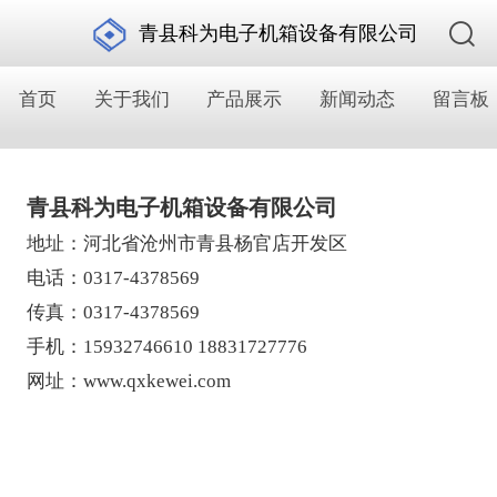
青县科为电子机箱设备有限公司
首页
关于我们
产品展示
新闻动态
留言板
青县科为电子机箱设备有限公司
地址：河北省沧州市青县杨官店开发区
电话：0317-4378569
传真：0317-4378569
手机：15932746610 18831727776
网址：www.qxkewei.com